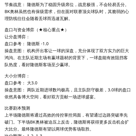
节奏战意： 隆德斯为了稳固升级席位，战意极强，不会轻易丢分。
BK奥林虽然也有保级需求，但在面对联赛顶尖球队时，其脆弱的心
理防线往往会随着丢球而迅速瓦解。
盘口与资金博弈（★核心重点★）
让分盘博弈：
盘口参考： 隆德斯 -1.0
操盘意图： 机构开出客让一球的深盘，充分体现了双方实力的巨大
鸿沟。在主队近期主场有赢球题材的背景下，一球盘能有效阻挡客
队热度，看好隆德斯客场至少赢球。
大小分博弈：
盘口参考： 大3.0
操盘意图： 两队近期进球数均极高，且主队防守极差，3.0球的盘口
依然具备博大空间，看好双方贡献一场进球盛宴。
比赛剧本预测
上半场隆德斯将通过高效的传控掌控局面，有望通过边路突破率先
破门。下半场BK奥林被迫压上反击，隆德斯将获得更多反击机会扩
大比分。最终隆德斯有望以两球优势客场取胜。
比分预测： 1-2, 1-3