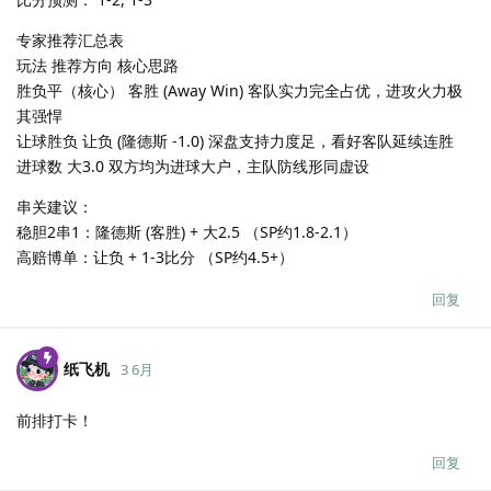
专家推荐汇总表
玩法 推荐方向 核心思路
胜负平（核心） 客胜 (Away Win) 客队实力完全占优，进攻火力极
其强悍
让球胜负 让负 (隆德斯 -1.0) 深盘支持力度足，看好客队延续连胜
进球数 大3.0 双方均为进球大户，主队防线形同虚设
串关建议：
稳胆2串1：隆德斯 (客胜) + 大2.5 （SP约1.8-2.1）
高赔博单：让负 + 1-3比分 （SP约4.5+）
回复
纸飞机
3 6月
前排打卡！
回复