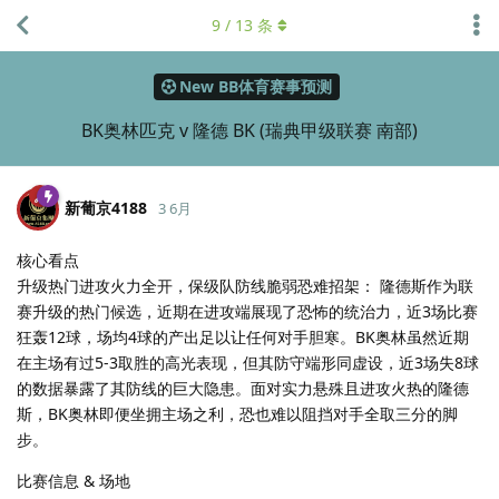
9
/
13
条
New BB体育赛事预测
BK奥林匹克 v 隆德 BK (瑞典甲级联赛 南部)
新葡京4188
3 6月
核心看点
升级热门进攻火力全开，保级队防线脆弱恐难招架： 隆德斯作为联
赛升级的热门候选，近期在进攻端展现了恐怖的统治力，近3场比赛
狂轰12球，场均4球的产出足以让任何对手胆寒。BK奥林虽然近期
在主场有过5-3取胜的高光表现，但其防守端形同虚设，近3场失8球
的数据暴露了其防线的巨大隐患。面对实力悬殊且进攻火热的隆德
斯，BK奥林即便坐拥主场之利，恐也难以阻挡对手全取三分的脚
步。
比赛信息 & 场地