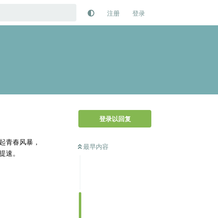
注册
登录
登录以回复
起青春风暴，
最早内容
提速。