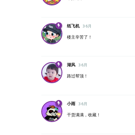
纸飞机
3 6月
楼主辛苦了！
湖风
3 6月
路过帮顶！
小雨
3 6月
干货满满，收藏！