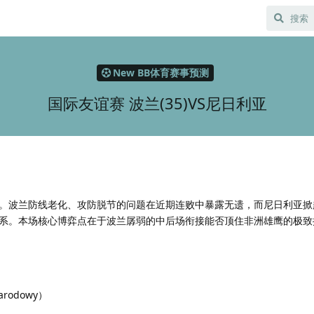
New BB体育赛事预测
国际友谊赛 波兰(35)VS尼日利亚
。波兰防线老化、攻防脱节的问题在近期连败中暴露无遗，而尼日利亚掀
系。本场核心博弈点在于波兰孱弱的中后场衔接能否顶住非洲雄鹰的极致
rodowy）