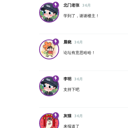
北门老张
3 6月
学到了，谢谢楼主！
晨晓
3 6月
论坛有意思哈哈！
李明
3 6月
支持下吧
灰猫
3 6月
来报道了