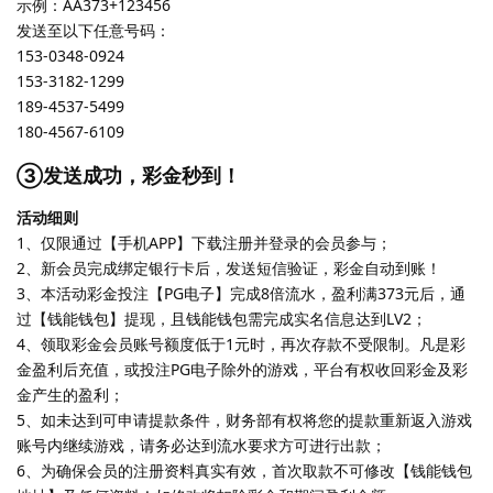
示例：AA373+123456
发送至以下任意号码：
153-0348-0924
153-3182-1299
189-4537-5499
180-4567-6109
③发送成功，彩金秒到！
活动细则
1、仅限通过【手机APP】下载注册并登录的会员参与；
2、新会员完成绑定银行卡后，发送短信验证，彩金自动到账！
3、本活动彩金投注【PG电子】完成8倍流水，盈利满373元后，通
过【钱能钱包】提现，且钱能钱包需完成实名信息达到LV2；
4、领取彩金会员账号额度低于1元时，再次存款不受限制。凡是彩
金盈利后充值，或投注PG电子除外的游戏，平台有权收回彩金及彩
金产生的盈利；
5、如未达到可申请提款条件，财务部有权将您的提款重新返入游戏
账号内继续游戏，请务必达到流水要求方可进行出款；
6、为确保会员的注册资料真实有效，首次取款不可修改【钱能钱包