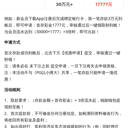
例如：新会员下载App注册后完成绑定银行卡，第一笔存款3万元到
账后，即可申请：首存彩金1777元，审核通过后一键领取秒到账！
当会员流水达到（30000+1777）×3倍时，即可出款！
申请方式
首次存款成功到账后，点击下方【优惠申请】提交，审核通过一键
秒领！
注：请务必在 未下注之前 提交申请，一旦下注将失去申领资格。
注：本活动不与《PG以小搏大》共享，一笔存款只能申请一项优
惠！
活动细则
1、取款要求：（存款金额＋首存彩金）× 3倍流水起，钱能钱包提
现秒至账！
2、首次提款前，不可修改任何注册信息。如检测到资料修改行为，
将收回所有彩金及盈利；
3、如出现对打、套利等违反常态游戏规则的行为（例：同时押庄