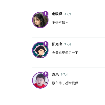
老狐狸
3 7月
不错不错～
阳光湾
3 7月
今天也要学习一下！
湖风
3 7月
楼主牛，感谢提供！