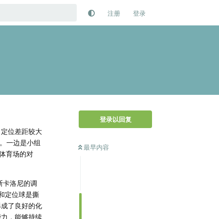
注册
登录
登录以回复
力定位差距较大
力。一边是小组
最早内容
体育场的对
斯卡洛尼的调
和定位球是撕
形成了良好的化
能力，能够持续