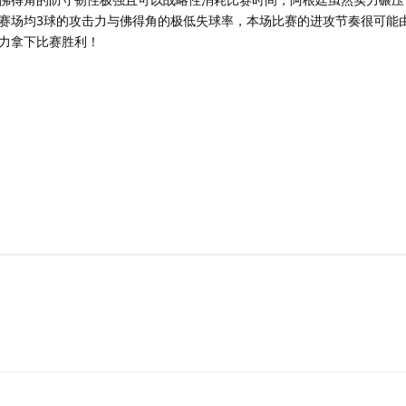
赛场均3球的攻击力与佛得角的极低失球率，本场比赛的进攻节奏很可能
力拿下比赛胜利！