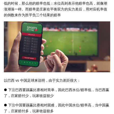
低的时候，那么他的赔率也低；水位高则表示他赔率也高，就像潮
涨潮落一样。而赔率是庄家在平衡双方的实力差后，用对应机率值
的倒数来作为胜平负三个结果的赔率
以巴西 vs 中国足球来说明，由于实力差距很大：
● 下注巴西要踢赢比赛相对简单，因此巴西水位/赔率低，当巴西赢
了，庄家赔付少，玩家收益较少
● 下注中国要踢赢比赛相对困难，因此中国水位/赔率高，当中国赢
了，庄家赔付多，玩家收益较多