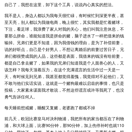
自己了，我想在这里，卸下这个工具，说说内心真实的想法。
我不是人，身边人都以为我每天很忙碌，有时候忙到深更半夜，甚
至天亮，别人都以为我做电商，晚上很忙，其实我都是忙着赌球，
下注，看足球，我浪费了家人对我的关心，他们叫我注意休息，不
要那么拼命，谁能知道我是拼命的赌，脑子进水了一样把借来的钱
输掉。兄弟们更是不知道，因为我借钱的理由，是为了补偿前妻，
说的好听点，自己是个好男人，不想让离婚后的前妻过苦日子，兄
弟们都很赞成我的人品，这些都是表面，我借来的钱没有给前妻，
都是自己拿去赌了，如果我的兄弟们知道我是个人面兽心的人，又
该怎样？我每天顶着压力，在这个充满谎言的生活中过一天是一
天，有时候见到兄弟，我甚至都觉得羞愧，我觉得对不起他们，又
不敢与他们实话实说，这就是一个赌狗最难以启齿的事情，也只是
投稿，大家素未谋面我才敢说，不然这些谎言或许等我死了，也没
勇气告诉任何人。
每天睡前想戒赌，睡醒又复赌，老婆跑了都戒不掉
前几天，欧冠比赛皇马对决利物浦，我把所有的家当都压在了利物
浦，和大球上面，比赛90分钟，那90分钟，加上伤停补时也就110