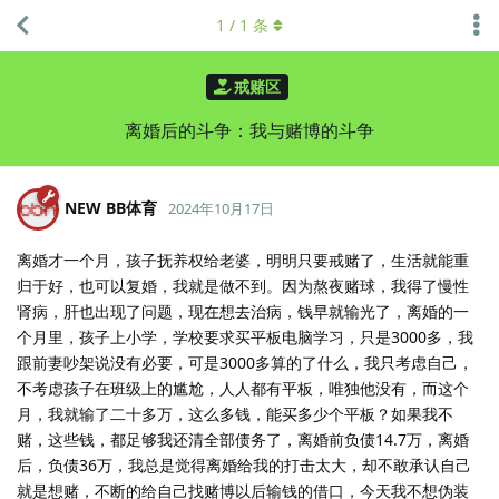
1
/
1
条
戒赌区
离婚后的斗争：我与赌博的斗争
NEW BB体育
2024年10月17日
离婚才一个月，孩子抚养权给老婆，明明只要戒赌了，生活就能重
归于好，也可以复婚，我就是做不到。因为熬夜赌球，我得了慢性
肾病，肝也出现了问题，现在想去治病，钱早就输光了，离婚的一
个月里，孩子上小学，学校要求买平板电脑学习，只是3000多，我
跟前妻吵架说没有必要，可是3000多算的了什么，我只考虑自己，
不考虑孩子在班级上的尴尬，人人都有平板，唯独他没有，而这个
月，我就输了二十多万，这么多钱，能买多少个平板？如果我不
赌，这些钱，都足够我还清全部债务了，离婚前负债14.7万，离婚
后，负债36万，我总是觉得离婚给我的打击太大，却不敢承认自己
就是想赌，不断的给自己找赌博以后输钱的借口，今天我不想伪装