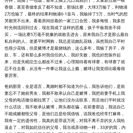
分钟，我抽了一包烟，基本上抽上几口我就扔了，又重新点燃一根
香烟，甚至香烟拿反了都不知道，那场比赛，大球3万输了，利物浦
2万也输了，最终的结果利物浦0-1皇马，我输掉了5万，当时气的想
哭都哭不出来。看着房间挂着的一家三口合照，我多悔恨，我多想
时光倒流回到过去，现在我成了这样的恶魔，孩子平板我舍不得
买， 一场比赛5万毫不犹豫的就敢丢进去，原来我自己才是那么最自
私自利的人。老婆平时网购，我总是说她乱花钱，虽然我自己平时
也很少花钱，但是赌博才是最烧钱的，这么多年，我输了房子，存
款，车，还有那么多对我信任的人，我好失败，我也好想振作起
来，但是失眠症怎么都改不过来，心理期待着有球赛，有球赛了就
忍不住去看，从没有一件事让我这么上瘾，赌球让我觉得比吸毒很
要厉害。
爸妈那里，全是谎言，离婚时都不知道为什么，我告诉他们，是前
妻忘不了她前男友，我都不敢承认自己是赌博，我把前妻手机上我
父母的电话微信都拉黑了，让他们没办法联系，而且他们平时就没
什么话说，我不敢承认赌博，两头都在骗，在前妻那边，我说自己
不能戒赌都怪父母，是他们总是给我借钱，说我爸也经常打麻将，
我有一定的遗传性，我真的是罪该万死，对我不离不弃的女人我给
逼走了，对我如此信任的父母，我当戏弄动物一样，33岁的我，内