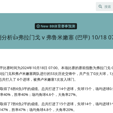
New BB体育赛事预测
分析👍弗拉门戈 v 弗鲁米嫩塞 (巴甲) 10/18 07
赛时间为2024年10月18日 07:00。本场比赛的赛前指数为弗拉门戈-
前，弗拉门戈和弗卢米嫩塞两队进行的53次历史交锋中，共产生了0次大球，
总共打入了 6个进球，被弗卢米嫩塞1次攻入球门。
取得了6胜6负3平的成绩。总共打进了14个进球，失球15个，场均进球0.
率40%，胜率40%；场均角球4.6个，大角率27%。
取得了7胜6负2平的成绩。总共打进了15个进球，失球14个，场均进球
47%，胜率47%；场均角球4.8个，大角率20%。