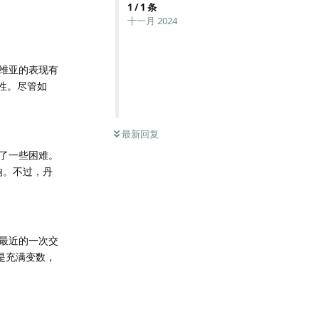
1
/
1
条
十一月 2024
维亚的表现有
性。尽管如
最新回复
了一些困难。
响。不过，丹
最近的一次交
是充满变数，