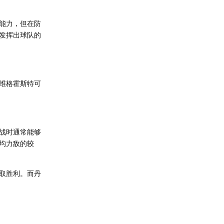
能力，但在防
发挥出球队的
维格霍斯特可
战时通常能够
均力敌的较
取胜利。而丹