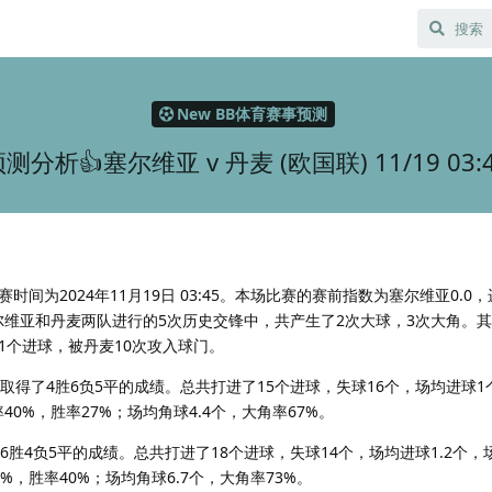
New BB体育赛事预测
测分析👍塞尔维亚 v 丹麦 (欧国联) 11/19 03:
时间为2024年11月19日 03:45。本场比赛的赛前指数为塞尔维亚0.0
，塞尔维亚和丹麦两队进行的5次历史交锋中，共产生了2次大球，3次大角。
 1个进球，被丹麦10次攻入球门。
取得了4胜6负5平的成绩。总共打进了15个进球，失球16个，场均进球
40%，胜率27%；场均角球4.4个，大角率67%。
胜4负5平的成绩。总共打进了18个进球，失球14个，场均进球1.2个，场
%，胜率40%；场均角球6.7个，大角率73%。