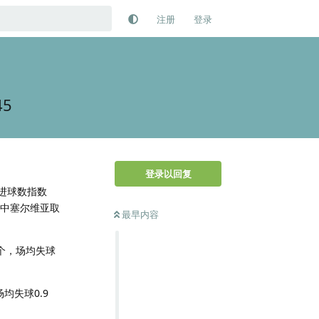
注册
登录
45
登录以回复
，进球数指数
其中塞尔维亚取
最早内容
1个，场均失球
均失球0.9