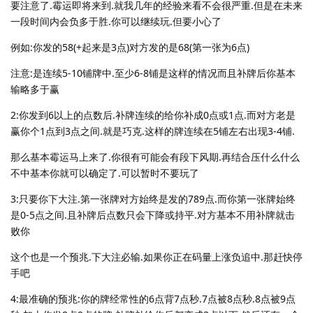
要注意了.霉运即将来到.就我几年的经验来看不会很严重.但是在未来
一段时间内会负多于胜.你可以继续玩.但要小心了
例如:你发的58(+起来是3点)对方发的是68(第一张为6点)
注意:是连续5-10铺牌中.至少6-8铺是这样的情况而且补牌后你基本
输略多于赢
2:你发到6以上的点数后.补牌连续的给你补成0点或1点.而对方老是
赢你个1点到3点之间.就是巧克.这样的牌连续在5铺左右出现3-4铺.
那么基本霉运马上来了.你很有可能会有段下风期.再结合压什么什么
不中基本你就可以确定了.可以暂时不要玩了
3:只要你下大注.第一张牌对方始终是发的789点.而你第一张牌始终
是0-5点之间.且补牌后点数只会下降或持平.对方基本不用补牌就击
败你
这个也是一个预兆.下大注必输.如果你正在码量上涨负追中.那赶快停
手吧
4:最准确的预兆:你的牌经常性的6点背7点秒.7点被8点秒.8点被9点