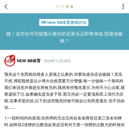
1
/
1
条
New BB体育游戏讨论
晓！这些信号可能预示着你的百家乐运即将来临 想避免输
钱？
NEW BB体育
2024年11月28日
预兆这个东西相信很多人是嗤之以鼻的.你要知道你还会输钱？其实
不然.博彩既然是以小博大自然需要万分警惕.每一分钱每一个筹码对
我们来说也许都是生死攸关的.既然有些预兆显示.为何不小心点呢.观
察虚拟下注.如果确实是负多于胜.那又何必一定要顶风而上清代为安
呢.实事求是的说.以下的这些预兆经验可能会让你死里逃生.信不信由
你……
1:一段时间内你发现:你所押的无论庄闲在各发两张且第三张未补牌
时.始终你2张牌的点数加起来还没有对方第一张牌的点数大的时候你