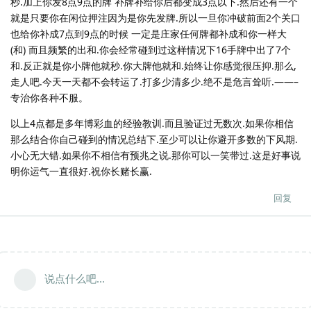
秒.加上你发8点9点的牌 补牌补给你后都变成3点以下.然后还有一个
就是只要你在闲位押注因为是你先发牌.所以一旦你冲破前面2个关口
也给你补成7点到9点的时候 一定是庄家任何牌都补成和你一样大
(和) 而且频繁的出和.你会经常碰到过这样情况下16手牌中出了7个
和.反正就是你小牌他就秒.你大牌他就和.始终让你感觉很压抑.那么,
走人吧.今天一天都不会转运了.打多少清多少.绝不是危言耸听.——–
专治你各种不服。
以上4点都是多年博彩血的经验教训.而且验证过无数次.如果你相信
那么结合你自己碰到的情况总结下.至少可以让你避开多数的下风期.
小心无大错.如果你不相信有预兆之说.那你可以一笑带过.这是好事说
明你运气一直很好.祝你长赌长赢.
回复
说点什么吧...