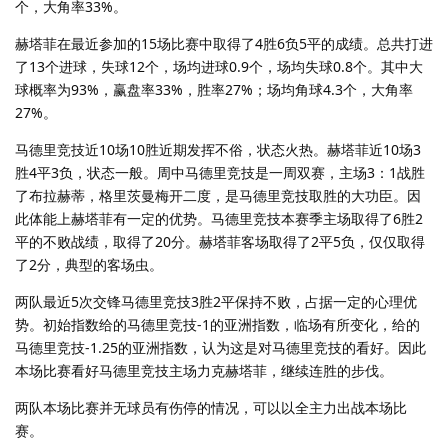
个，大角率33%。
赫塔菲在最近参加的15场比赛中取得了4胜6负5平的成绩。总共打进
了13个进球，失球12个，场均进球0.9个，场均失球0.8个。其中大
球概率为93%，赢盘率33%，胜率27%；场均角球4.3个，大角率
27%。
马德里竞技近10场10胜近期发挥不俗，状态火热。赫塔菲近10场3
胜4平3负，状态一般。周中马德里竞技是一周双赛，主场3：1战胜
了布拉赫蒂，格里茨曼梅开二度，是马德里竞技取胜的大功臣。因
此体能上赫塔菲有一定的优势。马德里竞技本赛季主场取得了6胜2
平的不败战绩，取得了20分。赫塔菲客场取得了2平5负，仅仅取得
了2分，典型的客场虫。
两队最近5次交锋马德里竞技3胜2平保持不败，占据一定的心理优
势。初始指数给的马德里竞技-1的亚洲指数，临场有所变化，给的
马德里竞技-1.25的亚洲指数，认为这是对马德里竞技的看好。因此
本场比赛看好马德里竞技主场力克赫塔菲，继续连胜的步伐。
两队本场比赛并无球员有伤停的情况，可以以全主力出战本场比
赛。