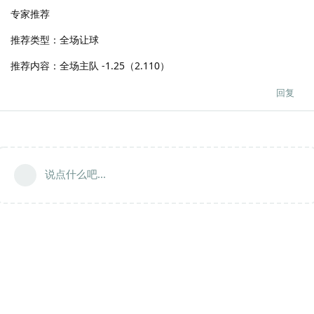
专家推荐
推荐类型：全场让球
推荐内容：全场主队 -1.25（2.110）
回复
说点什么吧...