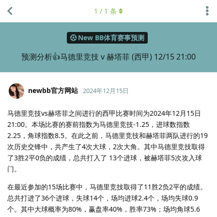
1
/
1
条
New BB体育赛事预测
预测分析👍马德里竞技 v 赫塔菲 (西甲) 12/15 21:00
newbb官方网站
2024年12月15日
马德里竞技vs赫塔菲之间进行的西甲比赛时间为2024年12月15日
21:00。本场比赛的赛前指数为马德里竞技-1.25，进球数指数
2.25，角球指数8.5。在此之前，马德里竞技和赫塔菲两队进行的19
次历史交锋中，共产生了4次大球，2次大角。其中马德里竞技取得
了3胜2平0负的成绩，总共打入了 13个进球，被赫塔菲5次攻入球
门。
在最近参加的15场比赛中，马德里竞技取得了11胜2负2平的成绩。
总共打进了36个进球，失球14个，场均进球2.4个，场均失球0.9
个。其中大球概率为80%，赢盘率40%，胜率73%；场均角球5.6