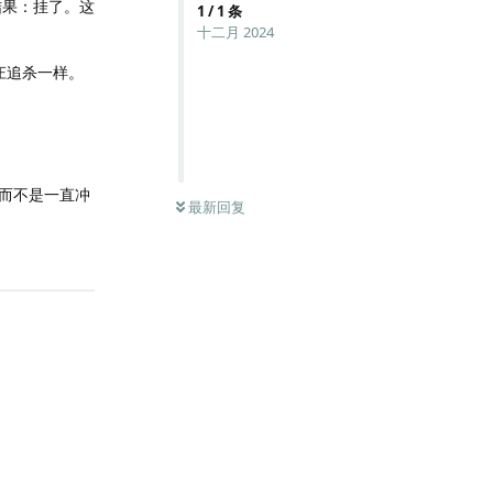
结果：挂了。这
1
/
1
条
十二月 2024
庄追杀一样。
，而不是一直冲
最新回复
回复