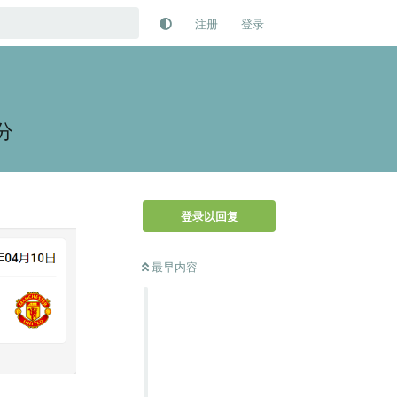
注册
登录
分
登录以回复
最早内容