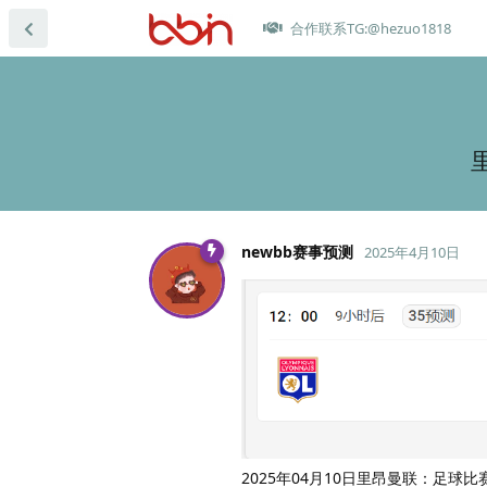
合作联系TG:@hezuo1818
newbb赛事预测
2025年4月10日
2025年04月10日里昂曼联：足球