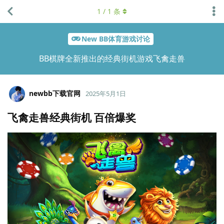
1
/
1
条
New BB体育游戏讨论
BB棋牌全新推出的经典街机游戏飞禽走兽
newbb下载官网
2025年5月1日
飞禽走兽经典街机 百倍爆奖