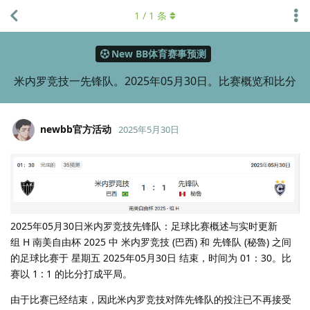
1
/
1
条
New BB体育赛事预测
米内罗竞技一先锋队。2025年05月30日。比赛概览和比分
newbb官方活动
2025年5月30日
2025年05月30日米内罗竞技先锋队：足球比赛概述与实时更新
组 H 南美自由杯 2025 中 米内罗竞技 (巴西) 和 先锋队 (秘魯) 之间
的足球比赛于 星期五 2025年05月30日 结束，时间为 01：30。比
赛以 1 : 1 的比分打成平局。
由于比赛已经结束，因此米内罗竞技对阵先锋队的投注已不再接受