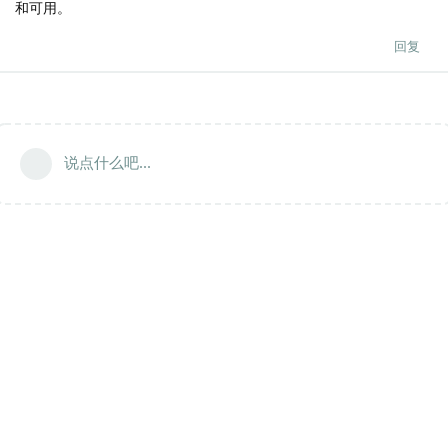
和可用。
回复
说点什么吧...