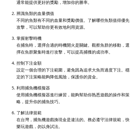
通常能提供更好的獎勵，增加你的勝率。
辨識魚類的血量價值
不同的魚類有不同的血量和獎勵價值。了解哪些魚類值得優先
攻擊，可以幫助你更有效地利用資源。
掌握射擊時機
在捕魚時，選擇合適的時機開火是關鍵。觀察魚群的移動，選
擇在魚群聚集時進行攻擊，可以提高捕獲的成功率。
控制下注金額
設定一個合理的下注範圍，避免因為追求大魚而過度下注。穩
定的下注策略能夠降低風險，保護你的資金。
利用捕魚機模擬器
使用捕魚機模擬器進行練習，能夠幫助你熟悉遊戲的操作和策
略，提升你的捕魚技巧。
了解法律規範
在台灣，捕魚機遊戲換現金是違法的。務必遵守法律規範，快
樂玩遊戲，勿以身試法。