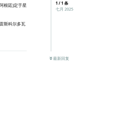
1
/
1
条
阿根廷)定于星
七月 2025
雷斯科尔多瓦
回复
最新回复