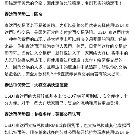
币锚定于美元的价格，因此定价比较稳定，名副其实的稳定币！,
泰达币优势二：匿名
泰达币交易匿名不易被追踪。之所以菠菜公司优先选择使用USDT泰
达币进行交易，是因为正常的支付货币交易受阻。USDT泰达币作为
一种替代货币的出现，很大程度上可以解决交易受阻的问题。通俗
来讲，你把泰达币理解为类似人民币、美元、日元等这样的交易货
币即可。当你进入交易所，就好像进入了一家网络大YH。将手中的
人民币兑换成泰达币，再使用泰达币流通（支付）给需要交易的
人。因为交易的人多，且泰达币的流通并不被追踪，所以你的交易
是匿名的，安全系数相对YH卡直接赤裸裸交易而言有较大提高。
泰达币优势三：大额交易快速便捷
USDT泰达币的大额转账基本上15-30分钟即可到账，安全便捷，十
分方便。对于一些大户玩家而已，资金的流动和周转更加灵活。
泰达币优势四：兑换多样，菠菜公司认可
USDT泰达币支持兑换成RMB或多国货币，也支持兑换成其他虚拟币
如比特币等。现在越来越多的菠菜公司都开始推荐玩家使用USDT充