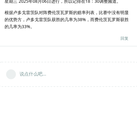
星期三 2025年08月06日进行，所以记得在18：30调整频道。
根据卢多戈雷茨队对阵费伦茨瓦罗斯的赔率列表，比赛中没有明显
的优势方，卢多戈雷茨队获胜的几率为38%，而费伦茨瓦罗斯获胜
的几率为33%。
回复
说点什么吧...