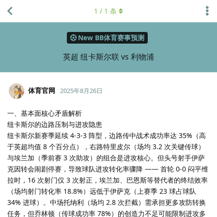
1
/
1
条
New BB体育赛事预测
英超 纽卡斯尔联 vs 利物浦
体育官网
2025年8月26日
一、基本面核心矛盾解析
纽卡斯尔的边路压制与进攻隐患
纽卡斯尔新赛季延续 4-3-3 阵型，边路传中战术成功率达 35%（高
于英超均值 8 个百分点），右路特里皮尔（场均 3.2 次关键传球）
与埃兰加（季前赛 3 次助攻）的组合是进攻核心。但头号射手伊萨
克因转会闹剧停赛，导致球队进攻转化率骤降 —— 首轮 0-0 闷平维
拉时，16 次射门仅 3 次射正，埃兰加、巴恩斯等替代者的终结效率
（场均射门转化率 18.8%）远低于伊萨克（上赛季 23 球占球队
34% 进球）。中场托纳利（场均 2.8 次拦截）需承担更多攻防转换
任务，但乔林顿（传球成功率 78%）的创造力不足可能限制进攻多