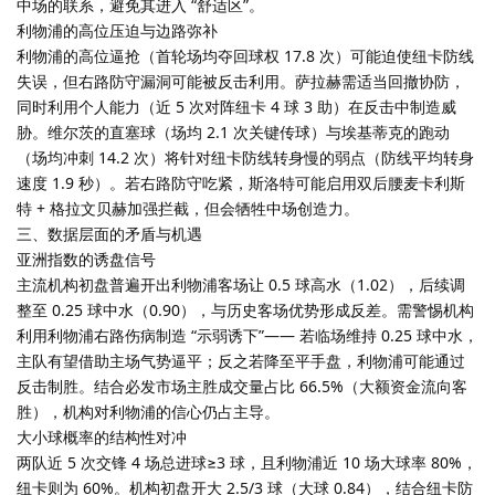
中场的联系，避免其进入 “舒适区”。
利物浦的高位压迫与边路弥补
利物浦的高位逼抢（首轮场均夺回球权 17.8 次）可能迫使纽卡防线
失误，但右路防守漏洞可能被反击利用。萨拉赫需适当回撤协防，
同时利用个人能力（近 5 次对阵纽卡 4 球 3 助）在反击中制造威
胁。维尔茨的直塞球（场均 2.1 次关键传球）与埃基蒂克的跑动
（场均冲刺 14.2 次）将针对纽卡防线转身慢的弱点（防线平均转身
速度 1.9 秒）。若右路防守吃紧，斯洛特可能启用双后腰麦卡利斯
特 + 格拉文贝赫加强拦截，但会牺牲中场创造力。
三、数据层面的矛盾与机遇
亚洲指数的诱盘信号
主流机构初盘普遍开出利物浦客场让 0.5 球高水（1.02），后续调
整至 0.25 球中水（0.90），与历史客场优势形成反差。需警惕机构
利用利物浦右路伤病制造 “示弱诱下”—— 若临场维持 0.25 球中水，
主队有望借助主场气势逼平；反之若降至平手盘，利物浦可能通过
反击制胜。结合必发市场主胜成交量占比 66.5%（大额资金流向客
胜），机构对利物浦的信心仍占主导。
大小球概率的结构性对冲
两队近 5 次交锋 4 场总进球≥3 球，且利物浦近 10 场大球率 80%，
纽卡则为 60%。机构初盘开大 2.5/3 球（大球 0.84），结合纽卡防