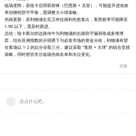
临场变阵：若纽卡启用双前锋（巴恩斯 + 戈登），可能提升进攻效
率但牺牲防守平衡，需调整大小球策略。
伤病更新：若利物浦右后卫布拉德利伤愈复出，客胜赔率可能降至
1.90 以下，需及时跟进。
总结：纽卡斯尔的边路传中与利物浦的右路防守漏洞形成多维博
弈，结合亚洲指数的示弱诱下与必发市场的资金分歧，利物浦有望
在客场以 1-2 的比分全取三分。建议采取 “客胜 + 大球” 的组合竞猜
策略，同时密切关注临场伤病名单和水位变化。
回复
说点什么吧...