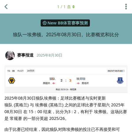
1
/
1
条
New BB体育赛事预测
狼队一埃弗顿。2025年08月30日。比赛概览和比分
赛事报道
2025年8月30日
2025年08月30日狼队埃弗顿：足球比赛概述与实时更新
狼队 (英格兰) 与 埃弗顿 (英格兰) 之间的足球比赛于星期六 2025年
08月30日 在 15：00 结束，比分为3 : 2，有利于 埃弗顿。这场比赛
是 常规赛 的一部分英超 2025/26。
由于比赛已经结束，因此狼队对阵埃弗顿的投注已不再接受和可