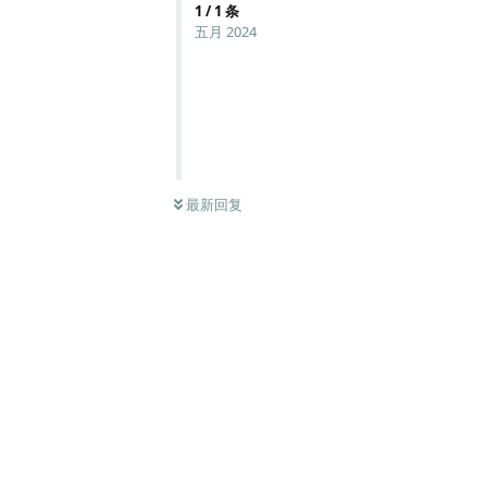
1
/
1
条
五月 2024
最新回复