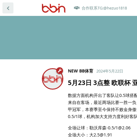
合作联系TG:@hezuo1818
NEW BB体育
2024年5月22日
5月23日 3点整 欧联杯 
数据方面机构开出了客队让0.5球
来自在客场，最近两场比赛一胜一负
甲冠军，本赛季至今保持不败金身傲
0.5/1球，机构加大支持力度利好
全场让球：勒沃库森-0.5/1@2.06
全场大小：大2.5@1.91