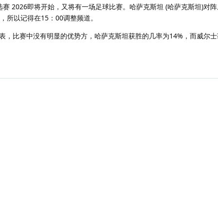
赛 2026即将开始，又将有一场足球比赛。哈萨克斯坦 (哈萨克斯坦)对阵
进行，所以记得在15：00调整频道。
表，比赛中没有明显的优势方，哈萨克斯坦获胜的几率为14%，而威尔士