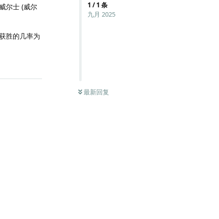
1
/
1
条
威尔士 (威尔
九月 2025
获胜的几率为
回复
最新回复