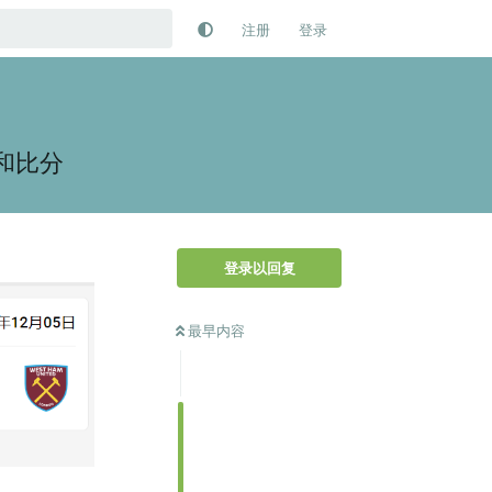
注册
登录
览和比分
登录以回复
最早内容