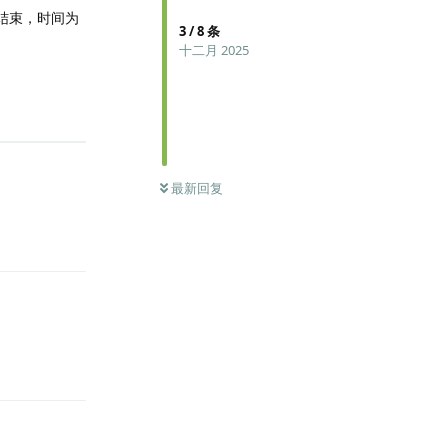
日 结束，时间为
3
/
8
条
十二月 2025
回复
最新回复
回复
回复