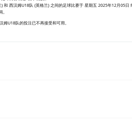
英格兰) 和 西汉姆U18队 (英格兰) 之间的足球比赛于 星期五 2025年12月05
平局。
汉姆U18队的投注已不再接受和可用。