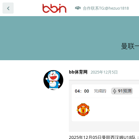
合作联系TG:@hezuo1818
曼联一
bb体育网
2025年12月5日
2025年12月05日曼联西汉姆U1