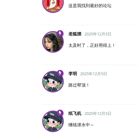
这是我找到最好的论坛
老狐狸
2025年12月5日
太及时了，正好用得上！
李明
2025年12月5日
路过帮顶！
纸飞机
2025年12月5日
继续潜水中～