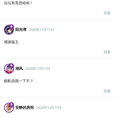
论坛有意思哈哈！
回复
阳光湾
2025年12月11日
感谢版主
回复
湖风
2025年12月11日
能私信我一下不？
回复
安静的房间
2025年12月11日