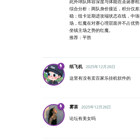
此外球队阵容深度与体能在圣诞赛程
综合分析：两队身价接近，积分仅差
稳；纽卡近期进攻端状态在线，中场
场，红魔在对赛心理层面并不占优势
坐镇主场之势的红魔。
推荐：平胜
纸飞机
2025年12月26日
这里有没有卖百家乐挂机软件的
雾茶
2025年12月26日
论坛有美女吗