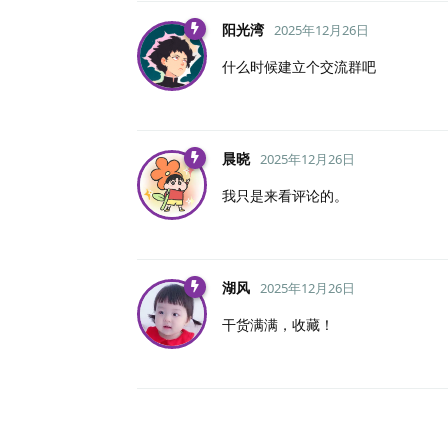
阳光湾
2025年12月26日
什么时候建立个交流群吧
晨晓
2025年12月26日
我只是来看评论的。
湖风
2025年12月26日
干货满满，收藏！