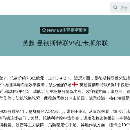
New BB体育赛事预测
英超 曼彻斯特联VS纽卡斯尔联
第7，总身价约7.3亿欧元，主打3-4-2-1。近况方面，曼彻斯特联近5场2
，中场组织与终结效率骤降，缺少他的7场
英超曼彻斯特联6负1平仅进
近5战2胜2平1负，球队近期主场抢分情况尚可。攻守端方面，库尼亚、
等伤停，防线轮换吃紧，此役急需抢分冲击前四，战意拉满，核心短板是
积23分排第11，总身价约7.5亿欧元，常用4-3-3。从近况来看，纽卡近5
沃尔特马德连场破门，戈登、托纳利掌控中场节奏，进攻依赖边路推进与中路
博特曼、波普等主力缺阵，后防稳定性不足。异地作战方面，纽卡近10个