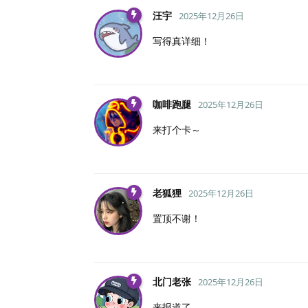
汪宇
2025年12月26日
写得真详细！
咖啡跑腿
2025年12月26日
来打个卡～
老狐狸
2025年12月26日
置顶不谢！
北门老张
2025年12月26日
来报道了