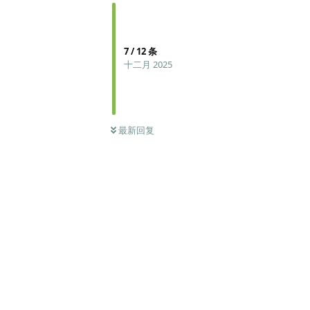
7
/
12
条
十二月 2025
最新回复