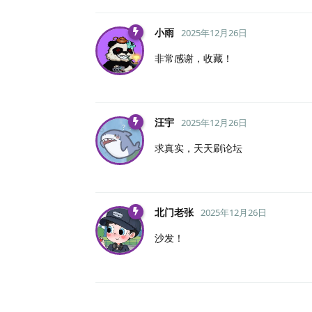
小雨
2025年12月26日
非常感谢，收藏！
汪宇
2025年12月26日
求真实，天天刷论坛
北门老张
2025年12月26日
沙发！