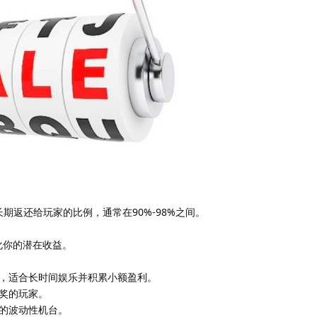
是老虎机长期返还给玩家的比例，通常在90%-98%之间。
大化你的潜在收益。
，适合长时间娱乐并积累小额盈利。
奖的玩家。
的波动性机台。