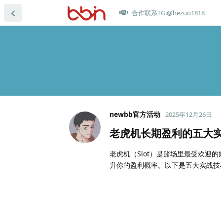
合作联系TG:@hezuo1818
newbb官方活动
2025年12月26日
老虎机长期盈利的五大
老虎机（Slot）是赌场里最受欢
升你的盈利概率。以下是五大实战技