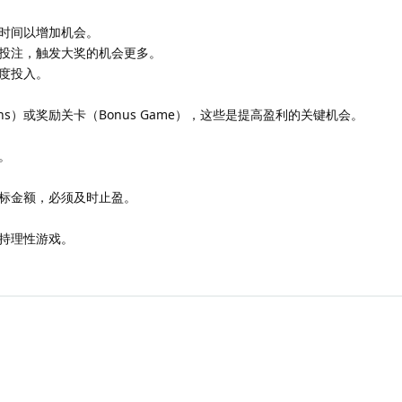
时间以增加机会。
投注，触发大奖的机会更多。
度投入。
ins）或奖励关卡（Bonus Game），这些是提高盈利的关键机会。
。
标金额，必须及时止盈。
持理性游戏。