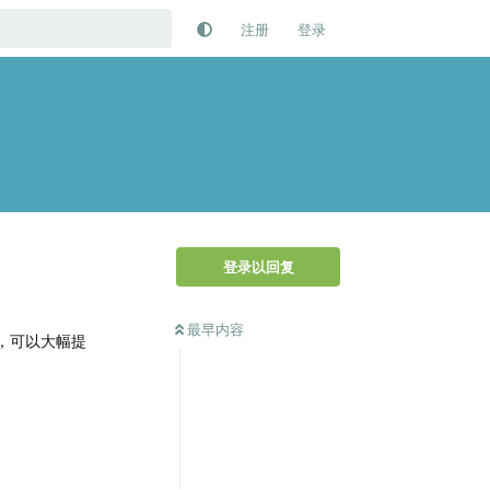
注册
登录
登录以回复
最早内容
，可以大幅提