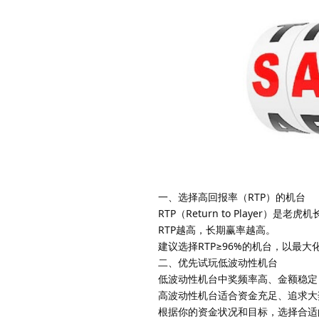
一、选择高回报率（RTP）的机台
RTP（Return to Player）
RTP越高，长期赢率越高。
建议选择RTP≥96%的机台，以最
二、优先试玩低波动性机台
低波动性机台中奖频率高、金额稳定
高波动性机台适合资金充足、追求大
根据你的资金状况和目标，选择合适