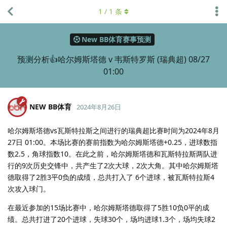
1
/
1
条
New BB体育赛事预测
预测分析👍哈尔姆斯塔德 v 韦斯特罗斯 (瑞典超) 08/27
01:00
NEW BB体育
2024年8月26日
哈尔姆斯塔德vs瓦斯特拉斯之间进行的瑞典超比赛时间为2024年8月
27日 01:00。本场比赛的赛前指数为哈尔姆斯塔德+0.25，进球数指
数2.5，角球指数10。在此之前，哈尔姆斯塔德和瓦斯特拉斯两队进
行的9次历史交锋中，共产生了2次大球，2次大角。其中哈尔姆斯塔
德取得了2胜3平0负的成绩，总共打入了 6个进球，被瓦斯特拉斯4
次攻入球门。
在最近参加的15场比赛中，哈尔姆斯塔德取得了5胜10负0平的成
绩。总共打进了20个进球，失球30个，场均进球1.3个，场均失球2