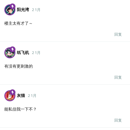
阳光湾
2 1月
楼主太有才了～
回复
纸飞机
2 1月
有没有更刺激的
回复
灰猫
2 1月
能私信我一下不？
回复