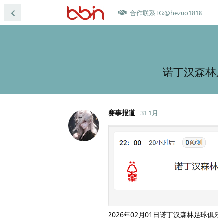
合作联系TG:@hezuo1818
诺丁汉森林
赛事报道
31 1月
2026年02月01日诺丁汉森林足