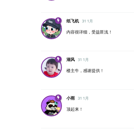
纸飞机
31 1月
内容很详细，受益匪浅！
湖风
31 1月
楼主牛，感谢提供！
小雨
31 1月
顶起来！