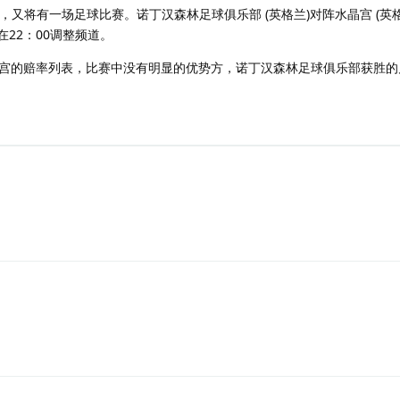
开始，又将有一场足球比赛。诺丁汉森林足球俱乐部 (英格兰)对阵水晶宫 (英
得在22：00调整频道。
宫的赔率列表，比赛中没有明显的优势方，诺丁汉森林足球俱乐部获胜的几