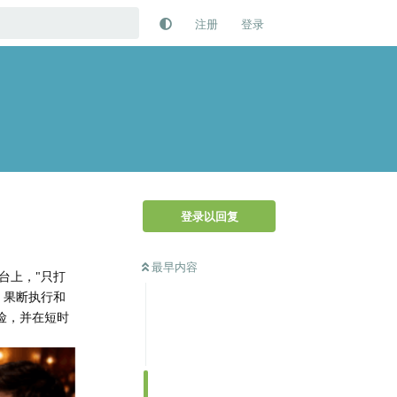
注册
登录
登录以回复
最早内容
台上，"只打
、果断执行和
险，并在短时