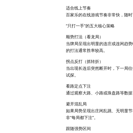
适合线上节奏
百家乐的在线游戏节奏非常快，随时
“只打一手”的五大核心策略
顺势打法（看龙局）
当牌局呈现出明显的连庄或连闲趋势
的打法通常胜率较高。
拐点反打（抓转折）
当出现长连后突然断开时，下一局往
试探。
看路定点下注
通过观察大路、小路或珠盘路等数据
避开混乱局
如果局势呈现出庄闲乱跳、无明显节
非“每局都下注”。
跟随强势区间