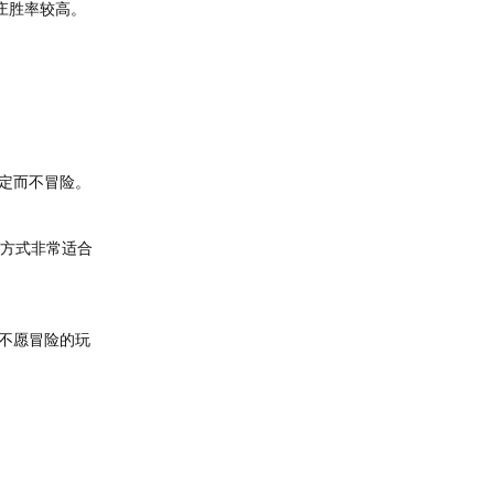
庄胜率较高。
定而不冒险。
种方式非常适合
不愿冒险的玩