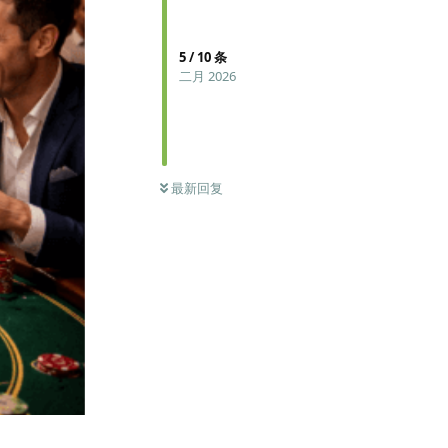
5
/
10
条
二月 2026
最新回复