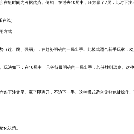
会在短时间内占据优势。例如：在过去10局中，庄方赢了7局，此时下注
乐在线）
用方式：
势（连、跳、强弱），在趋势明确的一局出手。此模式适合新手玩家，稳
。玩法如下：在10局中，只等待最明确的一局出手，若获胜则离桌。这
六条下注龙尾。赢了即离开，不追下一手。这种模式适合偏好稳健操作、
绪化决策。