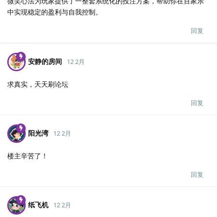
微笑心法为玩家提供了一整套系统化的投注方案，帮助你在百家乐
中实现稳定的盈利与自我控制。
回复
安静的房间
12 2月
求真实，天天刷论坛
回复
阳光湾
12 2月
楼主辛苦了！
回复
纸飞机
12 2月