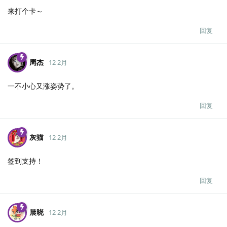
来打个卡～
回复
周杰
12 2月
一不小心又涨姿势了。
回复
灰猫
12 2月
签到支持！
回复
晨晓
12 2月