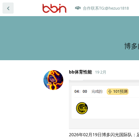
合作联系TG:@hezuo1818
博多
bb体育性能
19 2月
2026年02月19日博多闪光国际队