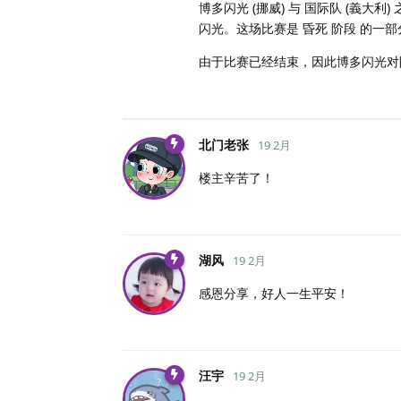
博多闪光 (挪威) 与 国际队 (義大利)
闪光。这场比赛是 昏死 阶段 的一部分
由于比赛已经结束，因此博多闪光对
北门老张
19 2月
楼主辛苦了！
湖风
19 2月
感恩分享，好人一生平安！
汪宇
19 2月