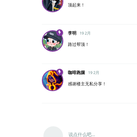
顶起来！
李明
19 2月
路过帮顶！
咖啡跑腿
19 2月
感谢楼主无私分享！
说点什么吧...