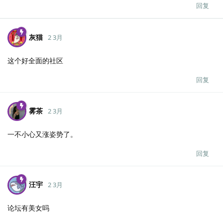
回复
灰猫
2 3月
这个好全面的社区
回复
雾茶
2 3月
一不小心又涨姿势了。
回复
汪宇
2 3月
论坛有美女吗