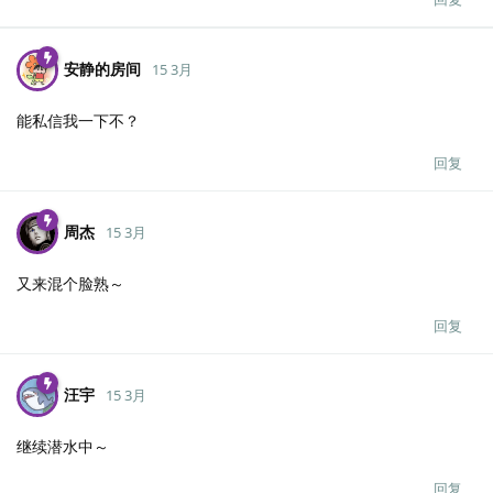
安静的房间
15 3月
能私信我一下不？
回复
周杰
15 3月
又来混个脸熟～
回复
汪宇
15 3月
继续潜水中～
回复