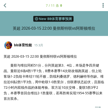
7
/
11
条
New BB体育赛事预测
英超 2026-03-15 22:00 曼彻斯特联vs阿斯顿维拉
bb体育性能
15 3月
英超 2026-03-15 22:00 曼彻斯特联vs阿斯顿维拉
曼联与维拉同积51分，分列英超第3、4位，本场是争四关键
战。曼联近6场4胜1平1负，B费本赛季14次助攻领跑英超，但上轮
客场1-2负纽卡终结11轮不败，防线利桑德罗、德利赫特等伤缺。维
拉近6场2胜1平3负，周中欧联1-0胜里尔，但联赛状态起伏，且面临
72小时内双线作战的体能考验。双方近10次交锋，曼联5胜3平2
负，本赛季首回合维拉2-1胜曼联，若再胜将实现1954-55赛季以来
首次双杀。
回复