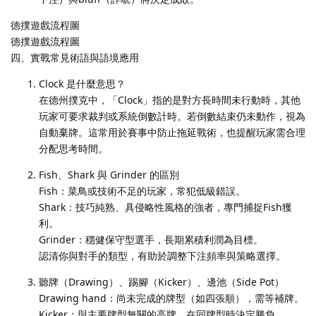
德撲遊戲流程圖
德撲遊戲流程圖
四、實戰常見術語與語境應用
Clock 是什麼意思？
在德州撲克中，「Clock」指的是對方長時間未行動時，其他
玩家可要求裁判或系統倒數計時。若倒數結束仍未動作，視為
自動棄牌。這常用於賽事中防止拖延戰術，也提醒玩家需合理
分配思考時間。
Fish、Shark 與 Grinder 的區別
Fish：菜鳥或技術不足的玩家，常犯低級錯誤。
Shark：技巧純熟、具侵略性風格的強者，專門捕捉Fish獲
利。
Grinder：穩健保守型選手，長期累積利潤為目標。
認清你與對手的類型，有助於調整下注頻率與策略選擇。
聽牌（Drawing）、踢腳（Kicker）、邊池（Side Pot）
Drawing hand：尚未完成的牌型（如四張順），需等補牌。
Kicker：與主要牌型無關的高牌，在同牌型時決定勝負。