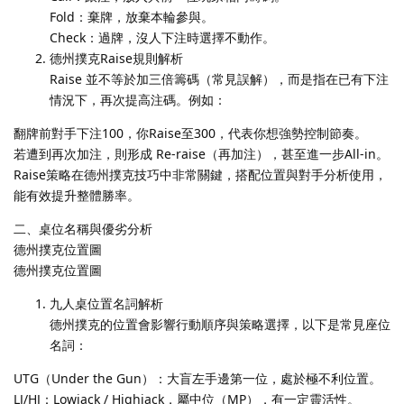
Fold：棄牌，放棄本輪參與。
Check：過牌，沒人下注時選擇不動作。
德州撲克Raise規則解析
Raise 並不等於加三倍籌碼（常見誤解），而是指在已有下注
情況下，再次提高注碼。例如：
翻牌前對手下注100，你Raise至300，代表你想強勢控制節奏。
若遭到再次加注，則形成 Re-raise（再加注），甚至進一步All-in。
Raise策略在德州撲克技巧中非常關鍵，搭配位置與對手分析使用，
能有效提升整體勝率。
二、桌位名稱與優劣分析
德州撲克位置圖
德州撲克位置圖
九人桌位置名詞解析
德州撲克的位置會影響行動順序與策略選擇，以下是常見座位
名詞：
UTG（Under the Gun）：大盲左手邊第一位，處於極不利位置。
LJ/HJ：Lowjack / Highjack，屬中位（MP），有一定靈活性。