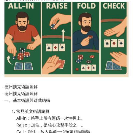
德州撲克術語圖解
德州撲克術語圖解
一、基本術語與遊戲結構
常見英文術語總覽
All-in：將手上所有籌碼一次性押上。
Raise：加注，是核心攻擊手段之一。
Call：跟注，放入與前一位玩家相同籌碼。