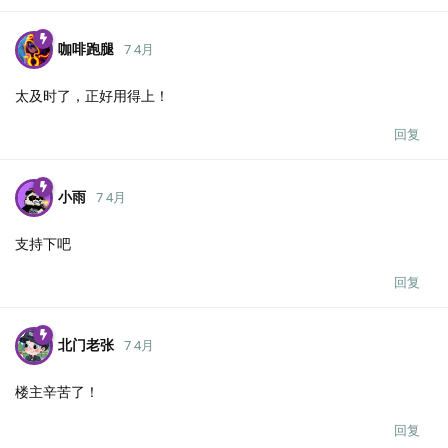
咖啡跑腿
7 4月
太及时了，正好用得上！
回复
小雨
7 4月
支持下吧
回复
北门老张
7 4月
楼主辛苦了！
回复