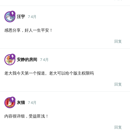
汪宇
7 4月
感恩分享，好人一生平安！
回复
安静的房间
7 4月
老大我今天第一个报道。老大可以给个版主权限吗
回复
灰猫
7 4月
内容很详细，受益匪浅！
回复