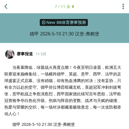
7
/
11
条
New BB体育赛事预测
德甲 2026-5-10 21:30 汉堡-弗赖堡
赛事报道
11 5月
当夜幕降临，绿茵战火再度点燃！今夜至明日凌晨，欧洲五大
联赛迎来巅峰集结，一场横跨德甲、英超、意甲、西甲、法甲的足
球盛宴正式启幕。没有硝烟，却有热血沸腾的对决；没有妥协，只
有全力以赴的坚守。德甲排位博弈暗藏玄机，英超冠军冲刺剑拔弩
张，意甲欧战之争愈演愈烈，西甲国家德比续写百年恩怨，法甲欧
冠资格争夺白热化升级。伤病与阵容的变数、战术与天赋的碰撞、
热爱与荣耀的交织，每一场对决都藏着极致悬念，每一次攻防都牵
动人心！
德甲 2026-5-10 21:30 汉堡-弗赖堡