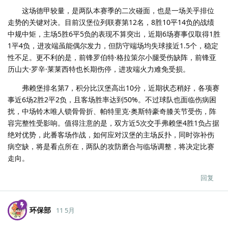
这场德甲较量，是两队本赛季的二次碰面，也是一场关乎排位
走势的关键对决。目前汉堡位列联赛第12名，8胜10平14负的战绩
中规中矩，主场5胜6平5负的表现不算突出，近期6场赛事仅取得1胜
1平4负，进攻端虽能偶尔发力，但防守端场均失球接近1.5个，稳定
性不足。更不利的是，前锋罗伯特·格拉策尔小腿受伤缺阵，前锋亚
历山大·罗辛·莱莱西特也长期伤停，进攻端火力难免受损。
弗赖堡排名第7，积分比汉堡高出10分，近期状态稍好，各项赛
事近6场2胜2平2负，且客场胜率达到50%。不过球队也面临伤病困
扰，中场铃木唯人锁骨骨折、帕特里克·奥斯特豪奇膝关节受伤，阵
容完整性受影响。值得注意的是，双方近5次交手弗赖堡4胜1负占据
绝对优势，此番客场作战，如何应对汉堡的主场反扑，同时弥补伤
病空缺，将是看点所在，两队的攻防磨合与临场调整，将决定比赛
走向。
回复
环保部
11 5月