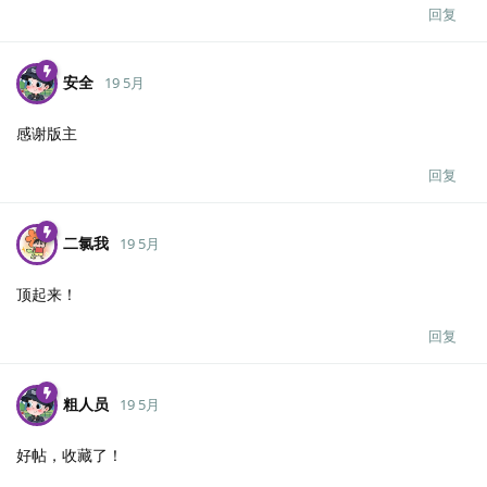
回复
安全
19 5月
感谢版主
回复
二氯我
19 5月
顶起来！
回复
粗人员
19 5月
好帖，收藏了！