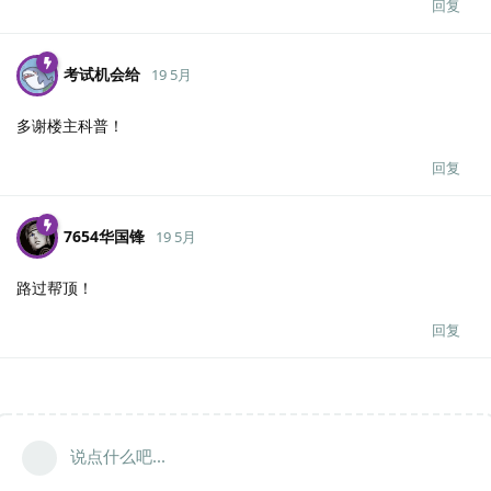
回复
考试机会给
19 5月
多谢楼主科普！
回复
7654华国锋
19 5月
路过帮顶！
回复
说点什么吧...