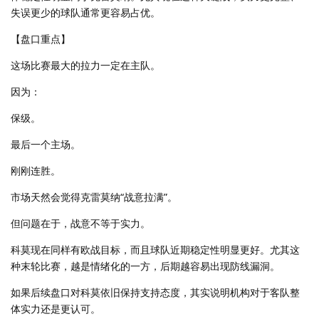
失误更少的球队通常更容易占优。
【盘口重点】
这场比赛最大的拉力一定在主队。
因为：
保级。
最后一个主场。
刚刚连胜。
市场天然会觉得克雷莫纳“战意拉满”。
但问题在于，战意不等于实力。
科莫现在同样有欧战目标，而且球队近期稳定性明显更好。尤其这
种末轮比赛，越是情绪化的一方，后期越容易出现防线漏洞。
如果后续盘口对科莫依旧保持支持态度，其实说明机构对于客队整
体实力还是更认可。