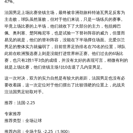
47%。
法国男足上场比赛坐镇主场，最终被非洲劲旅科特迪瓦男足反客为
主击败，球队虽然落败，但对于他们来说，只是一场练兵的赛事。
毕竟上场比赛的上半场，他们就收下了大部分的主力，包括姆巴
佩、奥利塞、楚阿梅尼等，也是试验一下替补阵容的威力，但显而
易见的就是，他们的替补阵容，没能在下半场撑住场面。北爱尔兰
男足的整体实力就偏弱了，目前世界足协排名在70名的位置，球队
此前在欧洲预选赛上则是没能打进世界杯正赛。他们过去的6场比
赛，也只有2胜1平3负的成绩，并没有太好的表现可言，稍微有利的
就是上场比赛，他们坐镇主场1比0击退了几内亚男足。
这一次对决，双方的实力自然是有较大的差距，法国男足也没有必
要收着踢，这一次定位对于他们摆出了比较强硬的位置上，此战关
注法国男足轻取对手。
推荐：法国-2.25
专家推荐
推荐类型：全场让球
推荐内容：全场主队 -2.25（1.900）