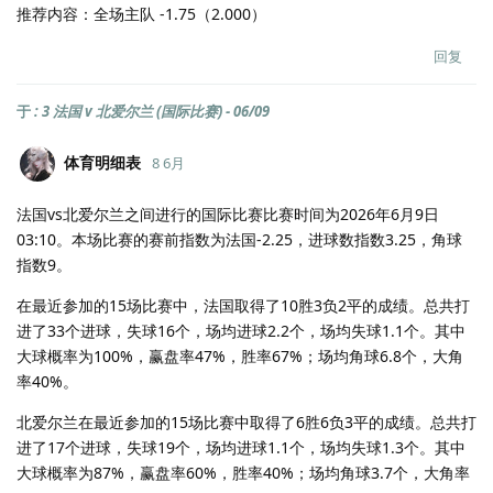
推荐内容：全场主队 -1.75（2.000）
回复
于
: 3 法国 v 北爱尔兰 (国际比赛) - 06/09
体育明细表
8 6月
法国vs北爱尔兰之间进行的国际比赛比赛时间为2026年6月9日
03:10。本场比赛的赛前指数为法国-2.25，进球数指数3.25，角球
指数9。
在最近参加的15场比赛中，法国取得了10胜3负2平的成绩。总共打
进了33个进球，失球16个，场均进球2.2个，场均失球1.1个。其中
大球概率为100%，赢盘率47%，胜率67%；场均角球6.8个，大角
率40%。
北爱尔兰在最近参加的15场比赛中取得了6胜6负3平的成绩。总共打
进了17个进球，失球19个，场均进球1.1个，场均失球1.3个。其中
大球概率为87%，赢盘率60%，胜率40%；场均角球3.7个，大角率