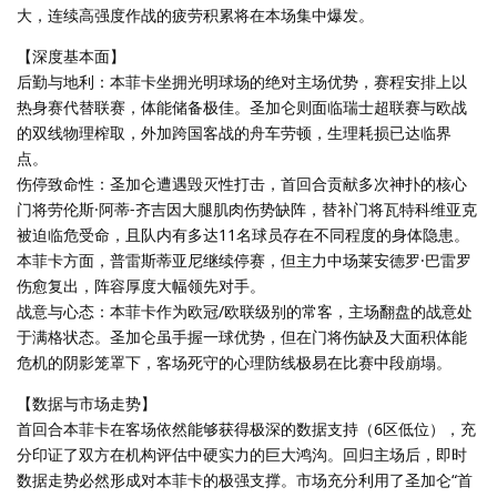
大，连续高强度作战的疲劳积累将在本场集中爆发。
【深度基本面】
后勤与地利：本菲卡坐拥光明球场的绝对主场优势，赛程安排上以
热身赛代替联赛，体能储备极佳。圣加仑则面临瑞士超联赛与欧战
的双线物理榨取，外加跨国客战的舟车劳顿，生理耗损已达临界
点。
伤停致命性：圣加仑遭遇毁灭性打击，首回合贡献多次神扑的核心
门将劳伦斯·阿蒂-齐吉因大腿肌肉伤势缺阵，替补门将瓦特科维亚克
被迫临危受命，且队内有多达11名球员存在不同程度的身体隐患。
本菲卡方面，普雷斯蒂亚尼继续停赛，但主力中场莱安德罗·巴雷罗
伤愈复出，阵容厚度大幅领先对手。
战意与心态：本菲卡作为欧冠/欧联级别的常客，主场翻盘的战意处
于满格状态。圣加仑虽手握一球优势，但在门将伤缺及大面积体能
危机的阴影笼罩下，客场死守的心理防线极易在比赛中段崩塌。
【数据与市场走势】
首回合本菲卡在客场依然能够获得极深的数据支持（6区低位），充
分印证了双方在机构评估中硬实力的巨大鸿沟。回归主场后，即时
数据走势必然形成对本菲卡的极强支撑。市场充分利用了圣加仑“首