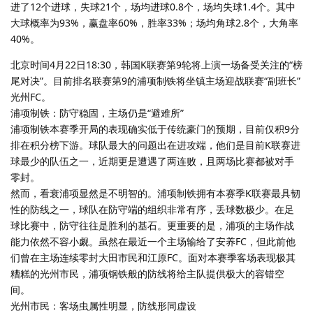
进了12个进球，失球21个，场均进球0.8个，场均失球1.4个。其中
大球概率为93%，赢盘率60%，胜率33%；场均角球2.8个，大角率
40%。
北京时间4月22日18:30，韩国K联赛第9轮将上演一场备受关注的“榜
尾对决”。目前排名联赛第9的浦项制铁将坐镇主场迎战联赛“副班长”
光州FC。
浦项制铁：防守稳固，主场仍是“避难所”
浦项制铁本赛季开局的表现确实低于传统豪门的预期，目前仅积9分
排在积分榜下游。球队最大的问题出在进攻端，他们是目前K联赛进
球最少的队伍之一，近期更是遭遇了两连败，且两场比赛都被对手
零封。
然而，看衰浦项显然是不明智的。浦项制铁拥有本赛季K联赛最具韧
性的防线之一，球队在防守端的组织非常有序，丢球数极少。在足
球比赛中，防守往往是胜利的基石。更重要的是，浦项的主场作战
能力依然不容小觑。虽然在最近一个主场输给了安养FC，但此前他
们曾在主场连续零封大田市民和江原FC。面对本赛季客场表现极其
糟糕的光州市民，浦项钢铁般的防线将给主队提供极大的容错空
间。
光州市民：客场虫属性明显，防线形同虚设